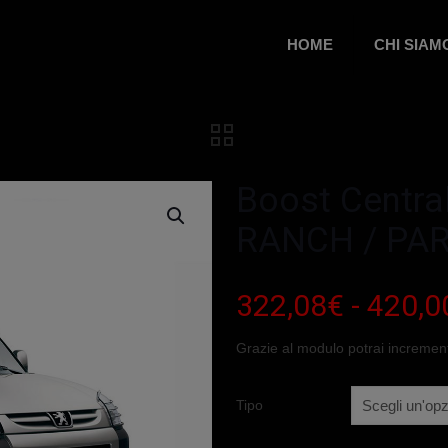
HOME
CHI SIAM
Boost Centra
RANCH / PA
322,08
€
-
420,0
Grazie al modulo potrai increment
Tipo