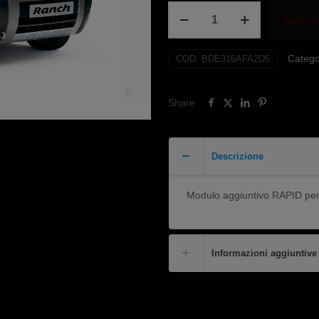
Boost
Aggiungi
Centralina
per
Catego
COD:
BDE316AFA2D5
PEUGEOT
RANCH
/
Share
PARTNER
quantità
Descrizione
Modulo aggiuntivo RAPID per
Informazioni aggiuntive