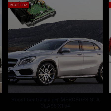
IN OFFERTA
Boost Centralina per MERCEDES GLA
CLASS X154