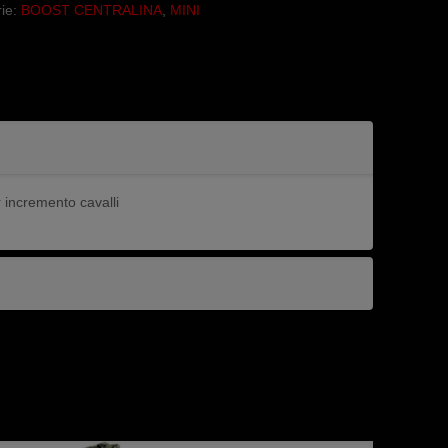
ie:
BOOST CENTRALINA
,
MINI
 incremento cavalli