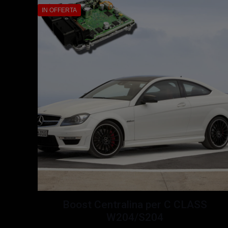
IN OFFERTA
Boost Centralina per C CLASS
W204/S204